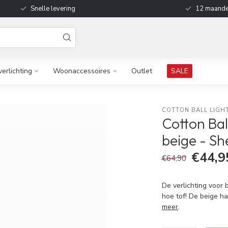
Snelle levering
12 maande
verlichting
Woonaccessoires
Outlet
SALE
COTTON BALL LIGH
Cotton Bal
beige - She
€44,9
€64,90
De verlichting voor 
hoe tof! De beige ha
meer
.