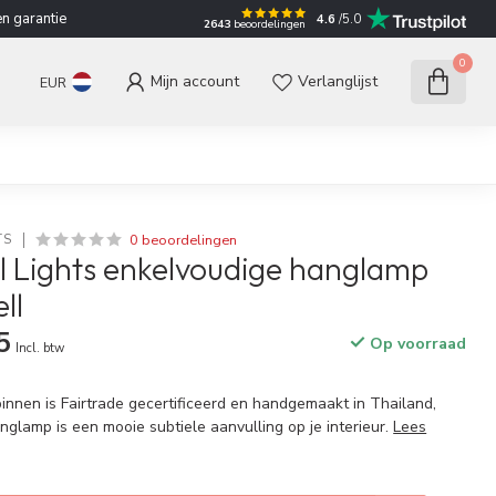
n garantie
4.6
/5.0
2643
beoordelingen
0
Mijn account
Verlanglijst
EUR
0 beoordelingen
TS
l Lights enkelvoudige hanglamp
ll
5
Op voorraad
Incl. btw
binnen is Fairtrade gecertificeerd en handgemaakt in Thailand,
nglamp is een mooie subtiele aanvulling op je interieur.
Lees