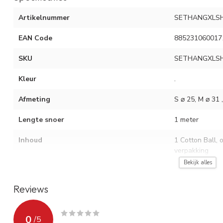
Artikelnummer
SETHANGXLS
EAN Code
885231060017
SKU
SETHANGXLS
Kleur
.
Afmeting
S ⌀ 25, M ⌀ 31 
Lengte snoer
1 meter
Inhoud
1 Cotton Ball, 
verpakking
Bekijk alles
Inhoud (optioneel)
Edison lamp
Reviews
Voor binnen en/of buiten
Voor binnen
Materiaal
Polyester
0
/
5