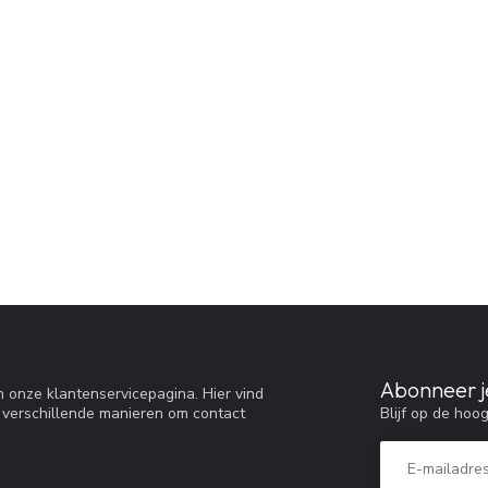
Abonneer j
 onze klantenservicepagina. Hier vind
Blijf op de hoo
 verschillende manieren om contact