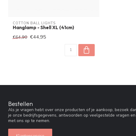
COTTON BALL LIGHTS
Hanglamp - Shell XL (41cm)
€44,95
€64,90
Bestellen
Als je vragen hebt over onze producten of je aankoop, bezoek dan
je onze bedrijfsgegevens, antwoorden op veelgestelde vragen en
met ons op te nemen.
Klantenservice