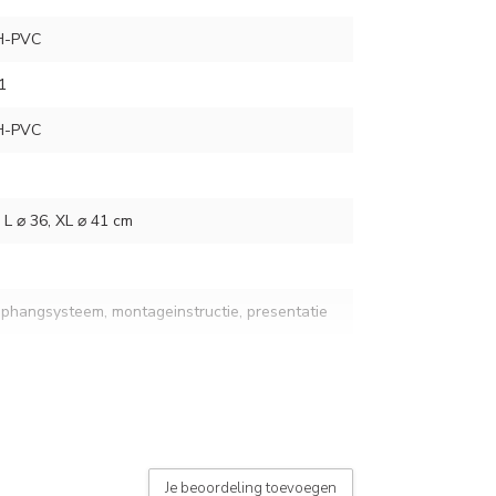
H-PVC
1
H-PVC
, L ⌀ 36, XL ⌀ 41 cm
ophangsysteem, montageinstructie, presentatie
Je beoordeling toevoegen