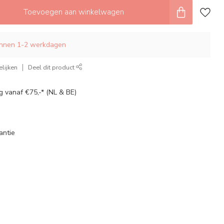
Toevoegen aan winkelwagen
innen 1-2 werkdagen
lijken
Deel dit product
g vanaf €75,-* (NL & BE)
antie