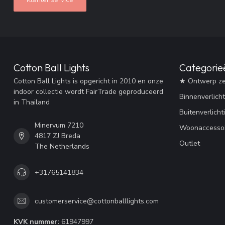
Cotton Ball Lights
Categorie
Cotton Ball Lights is opgericht in 2010 en onze
★ Ontwerp ze
indoor collectie wordt FairTrade geproduceerd
Binnenverlicht
in Thailand
Buitenverlicht
Minervum 7210
Woonaccessoi
4817 ZJ Breda
Outlet
The Netherlands
+31765141834
customerservice@cottonballlights.com
KVK nummer:
61947997