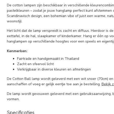
De cotton lampen zijn beschikbaar in verschillende kleurencombinat
pastelkleuren – zodat je jouw hanglamp perfect kunt afstemmen op 
Scandinavisch design, een bohemian vibe of juist een warme, natuu
woonstijl.
Het licht dat de lamp verspreidt is zacht en diffuus. Hierdoor is d
eettafel, in de hal, slaapkamer of kinderkamer. Hang er één op v
hanglampen op verschillende hoogtes voor een speels en eigentijd
Kenmerken:
Fairtrade en handgemaakt in Thailand
Zacht en sfeervol licht
Verkrijgbaar in diverse kleuren en afmetingen
De Cotton Ball lamp wordt geleverd met een wit snoer (70cm) en 
aanschaffen of voeg er gelijk eentje toe aan je bestelling.
Bekijk z
De lamp wordt gevouwen geleverd met een gebruiksaanwijzing, ba
vormen.
Specificaties