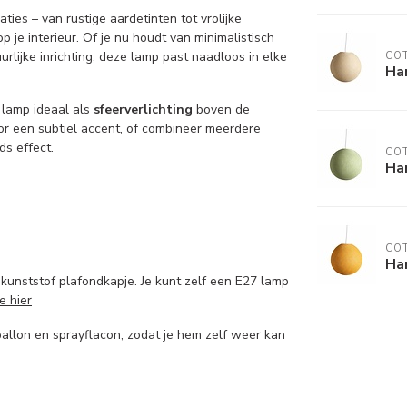
ies – van rustige aardetinten tot vrolijke
je interieur. Of je nu houdt van minimalistisch
rlijke inrichting, deze lamp past naadloos in elke
COT
Ha
e lamp ideaal als
sfeerverlichting
boven de
oor een subtiel accent, of combineer meerdere
s effect.
COT
Ha
COT
Ha
kunststof plafondkapje. Je kunt zelf een E27 lamp
e hier
llon en sprayflacon, zodat je hem zelf weer kan