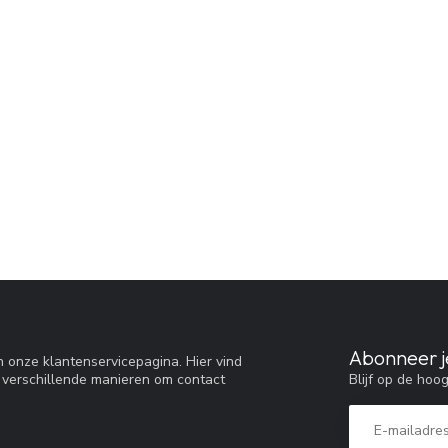
Abonneer j
 onze klantenservicepagina. Hier vind
Blijf op de hoo
 verschillende manieren om contact