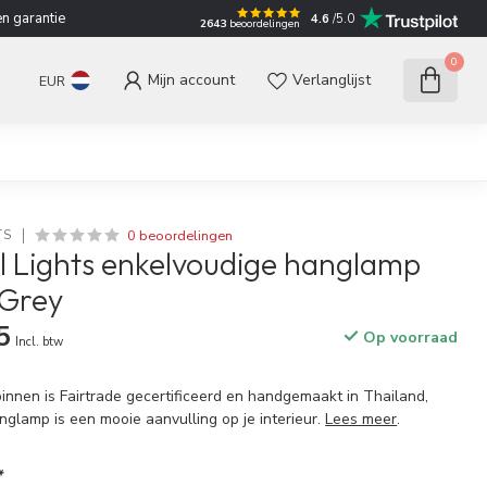
n garantie
4.6
/5.0
2643
beoordelingen
0
Mijn account
Verlanglijst
EUR
0 beoordelingen
TS
l Lights enkelvoudige hanglamp
 Grey
5
Op voorraad
Incl. btw
binnen is Fairtrade gecertificeerd en handgemaakt in Thailand,
anglamp is een mooie aanvulling op je interieur.
Lees meer
.
*