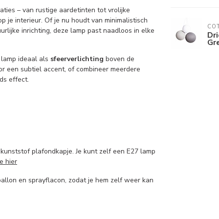
ies – van rustige aardetinten tot vrolijke
je interieur. Of je nu houdt van minimalistisch
COT
rlijke inrichting, deze lamp past naadloos in elke
Dr
Gr
e lamp ideaal als
sfeerverlichting
boven de
oor een subtiel accent, of combineer meerdere
s effect.
kunststof plafondkapje. Je kunt zelf een E27 lamp
e hier
llon en sprayflacon, zodat je hem zelf weer kan