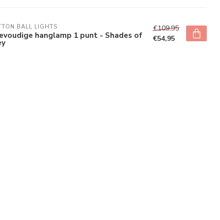
TON BALL LIGHTS
€109,95
ievoudige hanglamp 1 punt - Shades of
€54,95
ey