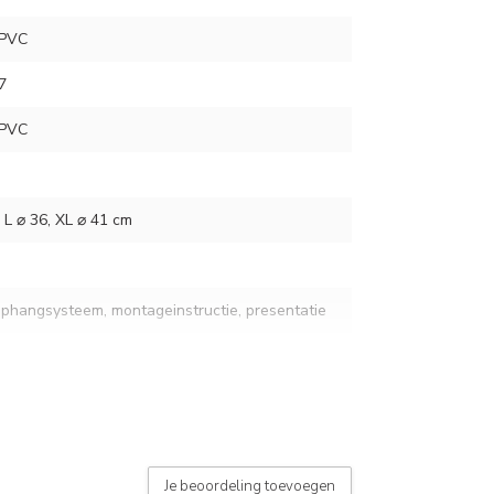
PVC
7
PVC
, L ⌀ 36, XL ⌀ 41 cm
ophangsysteem, montageinstructie, presentatie
Je beoordeling toevoegen