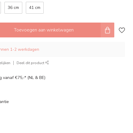
36 cm
41 cm
Toevoegen aan winkelwagen
innen 1-2 werkdagen
lijken
Deel dit product
g vanaf €75,-* (NL & BE)
antie