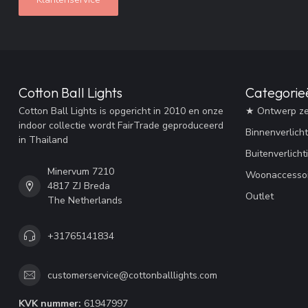
Cotton Ball Lights
Categorie
Cotton Ball Lights is opgericht in 2010 en onze
★ Ontwerp ze
indoor collectie wordt FairTrade geproduceerd
Binnenverlicht
in Thailand
Buitenverlicht
Minervum 7210
Woonaccessoi
4817 ZJ Breda
Outlet
The Netherlands
+31765141834
customerservice@cottonballlights.com
KVK nummer:
61947997