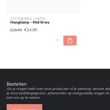
COTTON BALL LIGHTS
Hanglamp - Mid Grey
€24,95
€39,95
Bestellen
Als je vragen hebt over onze producten of je aankoop, bezoek dan
je onze bedrijfsgegevens, antwoorden op veelgestelde vragen en
met ons op te nemen.
Klantenservice