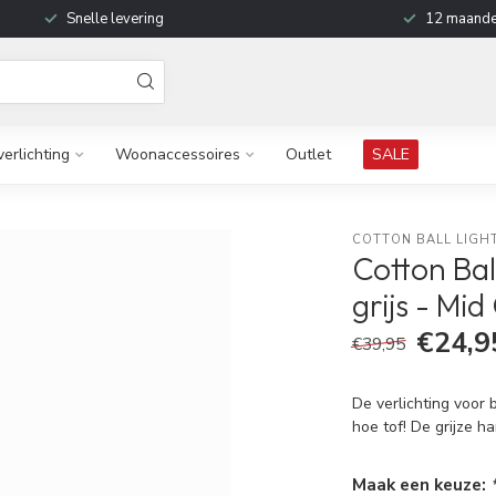
Snelle levering
12 maande
verlichting
Woonaccessoires
Outlet
SALE
COTTON BALL LIGH
Cotton Bal
grijs - Mid
€24,9
€39,95
De verlichting voor 
hoe tof! De grijze h
Maak een keuze: