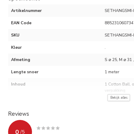
Artikelnummer
SETHANGSMI-
EAN Code
885231060734
SKU
SETHANGSMI-
Kleur
.
Afmeting
S ⌀ 25, M ⌀ 31 
Lengte snoer
1 meter
Inhoud
1 Cotton Ball, 
verpakking
Bekijk alles
Inhoud (optioneel)
Edison lamp
Reviews
Voor binnen en/of buiten
Voor binnen
Materiaal
Polyester
0
/
5