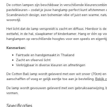
De cotton lampen zijn beschikbaar in verschillende kleurencombinat
pastelkleuren – zodat je jouw hanglamp perfect kunt afstemmen op 
Scandinavisch design, een bohemian vibe of juist een warme, natuu
woonstijl.
Het licht dat de lamp verspreidt is zacht en diffuus. Hierdoor is d
eettafel, in de hal, slaapkamer of kinderkamer. Hang er één op v
hanglampen op verschillende hoogtes voor een speels en eigentijd
Kenmerken:
Fairtrade en handgemaakt in Thailand
Zacht en sfeervol licht
Verkrijgbaar in diverse kleuren en afmetingen
De Cotton Ball lamp wordt geleverd met een wit snoer (70cm) en 
aanschaffen of voeg er gelijk eentje toe aan je bestelling.
Bekijk z
De lamp wordt gevouwen geleverd met een gebruiksaanwijzing, ba
vormen.
Specificaties