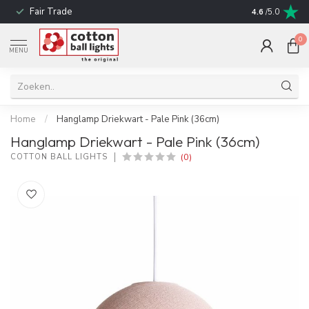
Fair Trade
Snelle leverin
4.6
/5.0
0
MENU
Home
/
Hanglamp Driekwart - Pale Pink (36cm)
Hanglamp Driekwart - Pale Pink (36cm)
(0)
COTTON BALL LIGHTS