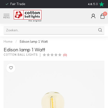
Fair Trade
Snelle leverin
4.6
/5.0
0
MENU
Home
/
Edison lamp 1 Watt
Edison lamp 1 Watt
(0)
COTTON BALL LIGHTS