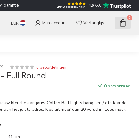
n garantie
4.6
/5.0
2643
beoordelingen
0
Mijn account
Verlanglijst
EUR
0 beoordelingen
TS
 - Full Round
Op voorraad
w
nieuw kleurtje aan jouw Cotton Ball Lights hang- en / of staande
r aan het juiste adres. Kies uit meer dan 20 verschi...
Lees meer
.
*
41 cm