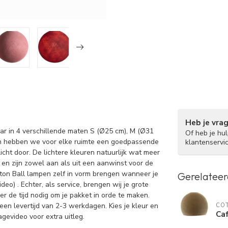
Heb je vra
aar in 4 verschillende maten S (Ø25 cm), M (Ø31
Of heb je hu
en hebben we voor elke ruimte een goedpassende
klantenservi
icht door. De lichtere kleuren natuurlijk wat meer
 en zijn zowel aan als uit een aanwinst voor de
tton Ball lampen zelf in vorm brengen wanneer je
Gerelateer
eo) . Echter, als service, brengen wij je grote
er de tijd nodig om je pakket in orde te maken.
een levertijd van 2-3 werkdagen. Kies je kleur en
COT
Caf
agevideo voor extra uitleg.