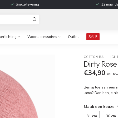
Snelle levering
12 maande
verlichting
Woonaccessoires
Outlet
SALE
COTTON BALL LIGH
Dirty Rose
€34,90
Incl. bt
Ben jij toe aan een 
lamp? Dan ben je hie
Maak een keuze:
31 cm
36 cm