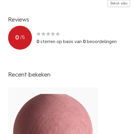
Montage instructie
Zie video (rode
Bekijk alles
Reviews
0
/
5
0
sterren op basis van
0
beoordelingen
Recent bekeken