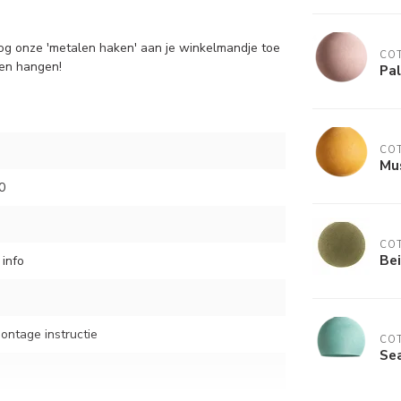
og onze 'metalen haken' aan je winkelmandje toe
COT
aten hangen!
Pal
COT
Mus
0
COT
Bei
 info
montage instructie
COT
Sea