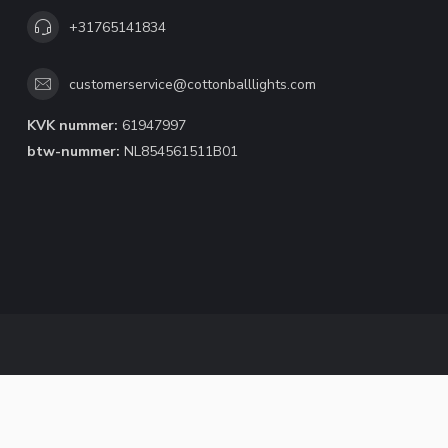
+31765141834
customerservice@cottonballlights.com
KVK nummer:
61947997
btw-nummer:
NL854561511B01