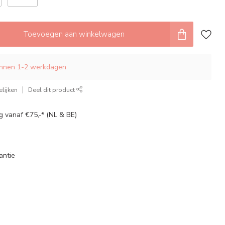
Toevoegen aan winkelwagen
innen 1-2 werkdagen
lijken
Deel dit product
g vanaf €75,-* (NL & BE)
antie