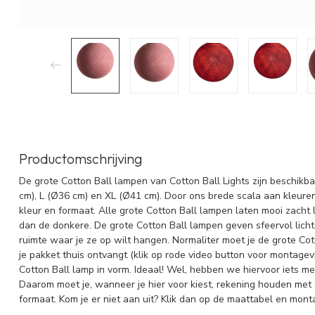
Productomschrijving
De grote Cotton Ball lampen van Cotton Ball Lights zijn beschikb
cm), L (Ø36 cm) en XL (Ø41 cm). Door ons brede scala aan kleur
kleur en formaat. Alle grote Cotton Ball lampen laten mooi zacht l
dan de donkere. De grote Cotton Ball lampen geven sfeervol licht
ruimte waar je ze op wilt hangen. Normaliter moet je de grote Co
je pakket thuis ontvangt (klik op rode video button voor montagevid
Cotton Ball lamp in vorm. Ideaal! Wel, hebben we hiervoor iets me
Daarom moet je, wanneer je hier voor kiest, rekening houden met 
formaat. Kom je er niet aan uit? Klik dan op de maattabel en mont