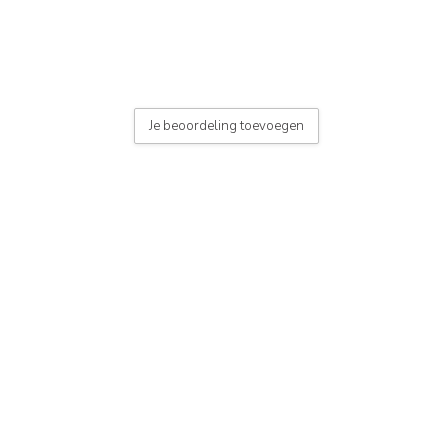
 button)
Je beoordeling toevoegen