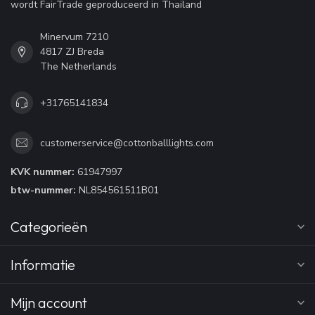
wordt FairTrade geproduceerd in Thailand
Minervum 7210
4817 ZJ Breda
The Netherlands
+31765141834
customerservice@cottonballlights.com
KVK nummer:
61947997
btw-nummer:
NL854561511B01
Categorieën
Informatie
Mijn account