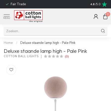
Fair Trade
Snelle leverin
4.6
/5.0
0
MENU
Home
/
Deluxe staande lamp high - Pale Pink
Deluxe staande lamp high - Pale Pink
(0)
COTTON BALL LIGHTS