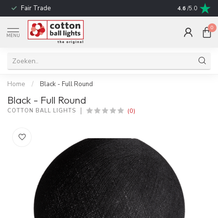
Fair Trade
Snelle leverin
4.6
/5.0
0
MENU
Home
/
Black - Full Round
Black - Full Round
(0)
COTTON BALL LIGHTS