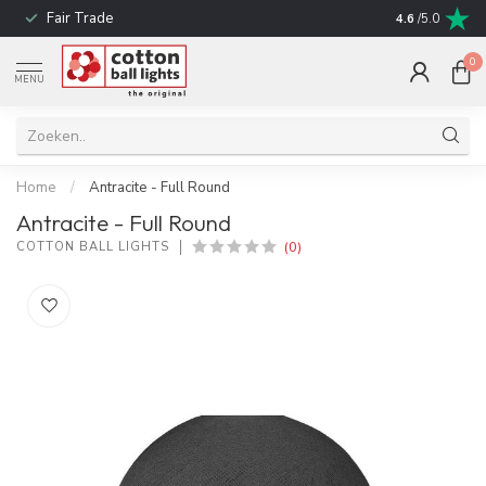
Fair Trade
Snelle leverin
4.6
/5.0
0
MENU
Home
/
Antracite - Full Round
Antracite - Full Round
(0)
COTTON BALL LIGHTS