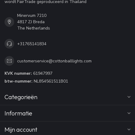
wordt FairTrade geproduceerd in Thailand
Minervum 7210
4817 ZJ Breda
The Netherlands
+31765141834
customerservice@cottonballlights.com
KVK nummer:
61947997
btw-nummer:
NL854561511B01
Categorieën
Informatie
Mijn account